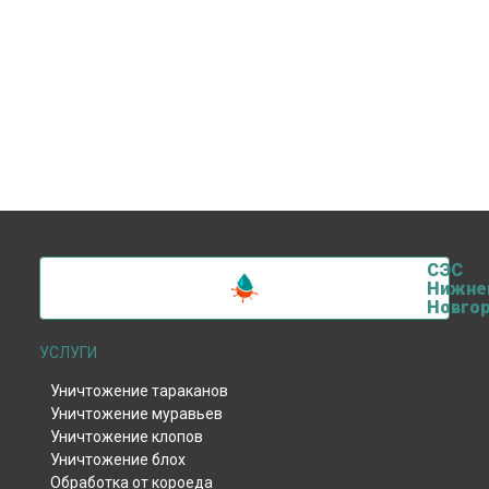
СЭС
Нижне
Новго
УСЛУГИ
Уничтожение тараканов
Уничтожение муравьев
Уничтожение клопов
Уничтожение блох
Обработка от короеда