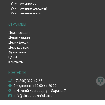
Уничтожение ос
Уничтожение шершней
Уничтожение моли
Уничтожение тли
Уничтожение клещей
СТРАНИЦЫ
Уничтожение комаров
Дезинсекция
Уничтожение мокриц
Дератизация
Уничтожение мух
Дезинфекция
Обработка от жука-кожееда
Дезодорация
Обработка от жука-точильщика
Фумигация
Обработка от долгоносика
Цены
Уничтожение чешуйницы
Контакты
Удаление плесени и грибка
Дезинфекция вентиляции
Дезинфекция после смерти
КОНТАКТЫ
Дезинфекция от вирусов
+7 (800) 302-42-65
Пест-контроль
Ежедневно с 10:00 до 20:00
Демеркуризация ртути
г. Нижний Новгород, ул. Ларина, 7
Уничтожение крыс
info@slujba-dezinfekcii.ru
Уничтожение мышей
Уничтожение кротов