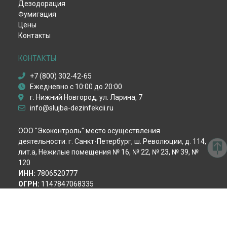
Дезодорация
Обработка от жука-точильщика
Фумигация
Обработка от долгоносика
Цены
Уничтожение чешуйницы
Контакты
Удаление плесени и грибка
Дезинфекция вентиляции
Дезинфекция после смерти
КОНТАКТЫ
Дезинфекция от вирусов
+7 (800) 302-42-65
Пест-контроль
Ежедневно с 10:00 до 20:00
Демеркуризация ртути
г. Нижний Новгород, ул. Ларина, 7
Уничтожение крыс
info@slujba-dezinfekcii.ru
Уничтожение мышей
Уничтожение кротов
ООО "Экоконтроль" место осуществления
Уничтожение змей
деятельности: г. Санкт-Петербург, ш. Революции, д. 114,
Гербицидная обработка
лит.а, Нежилые помещения № 16, № 22, № 23, № 39, №
Акарицидная обработка
120
Избавление от сколопендр
ИНН:
7806520777
ОГРН:
1147847068335
Политика конфиденциальности
Способы оплаты