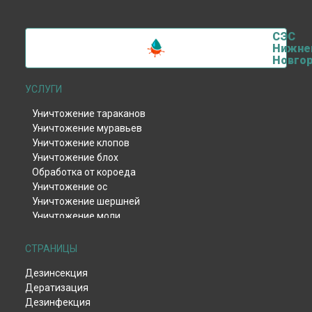
СЭС
Нижне
Новго
УСЛУГИ
Уничтожение тараканов
Уничтожение муравьев
Уничтожение клопов
Уничтожение блох
Обработка от короеда
Уничтожение ос
Уничтожение шершней
Уничтожение моли
Уничтожение тли
Уничтожение клещей
СТРАНИЦЫ
Уничтожение комаров
Дезинсекция
Уничтожение мокриц
Дератизация
Уничтожение мух
Дезинфекция
Обработка от жука-кожееда