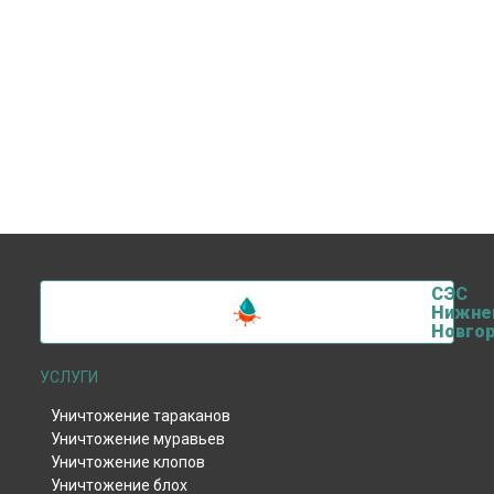
СЭС
Нижне
Новго
УСЛУГИ
Уничтожение тараканов
Уничтожение муравьев
Уничтожение клопов
Уничтожение блох