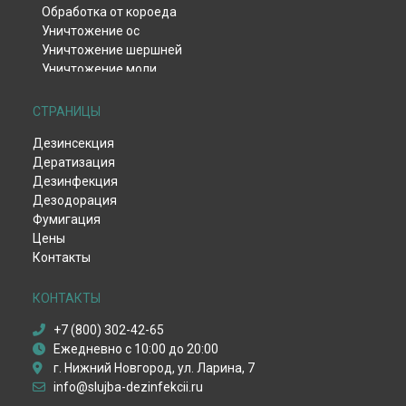
Обработка от короеда
Уничтожение ос
Уничтожение шершней
Уничтожение моли
Уничтожение тли
Уничтожение клещей
СТРАНИЦЫ
Уничтожение комаров
Дезинсекция
Уничтожение мокриц
Дератизация
Уничтожение мух
Дезинфекция
Обработка от жука-кожееда
Дезодорация
Обработка от жука-точильщика
Фумигация
Обработка от долгоносика
Цены
Уничтожение чешуйницы
Контакты
Удаление плесени и грибка
Дезинфекция вентиляции
Дезинфекция после смерти
КОНТАКТЫ
Дезинфекция от вирусов
+7 (800) 302-42-65
Пест-контроль
Ежедневно с 10:00 до 20:00
Демеркуризация ртути
г. Нижний Новгород, ул. Ларина, 7
Уничтожение крыс
info@slujba-dezinfekcii.ru
Уничтожение мышей