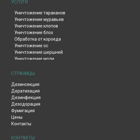
УСЛУГИ
Уничтожение тараканов
Уничтожение муравьев
Уничтожение клопов
Уничтожение блох
Обработка от короеда
Уничтожение ос
Уничтожение шершней
Уничтожение моли
Уничтожение тли
Уничтожение клещей
СТРАНИЦЫ
Уничтожение комаров
Дезинсекция
Уничтожение мокриц
Дератизация
Уничтожение мух
Дезинфекция
Обработка от жука-кожееда
Дезодорация
Обработка от жука-точильщика
Фумигация
Обработка от долгоносика
Цены
Уничтожение чешуйницы
Контакты
Удаление плесени и грибка
Дезинфекция вентиляции
Дезинфекция после смерти
КОНТАКТЫ