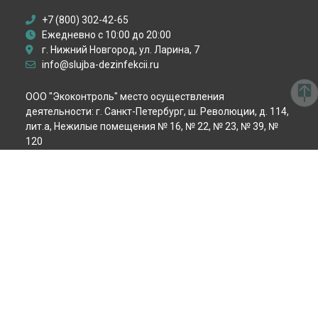
Дезинфекция от вирусов
+7 (800) 302-42-65
Пест-контроль
Ежедневно с 10:00 до 20:00
Демеркуризация ртути
г. Нижний Новгород, ул. Ларина, 7
Уничтожение крыс
info@slujba-dezinfekcii.ru
Уничтожение мышей
Уничтожение кротов
ООО "Экоконтроль" место осуществления
Уничтожение змей
деятельности: г. Санкт-Петербург, ш. Революции, д. 114,
Гербицидная обработка
лит.а, Нежилые помещения № 16, № 22, № 23, № 39, №
Акарицидная обработка
120
Избавление от сколопендр
ИНН:
7806520777
ОГРН:
1147847068335
Политика конфиденциальности
Способы оплаты
© 2026 Центр Дезинфекции в Нижнем Новгороде